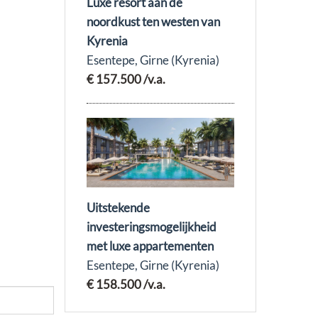
Luxe resort aan de
noordkust ten westen van
Kyrenia
Esentepe, Girne (Kyrenia)
€ 157.500
/v.a.
Uitstekende
investeringsmogelijkheid
met luxe appartementen
Esentepe, Girne (Kyrenia)
€ 158.500
/v.a.