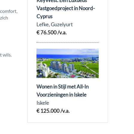
KeyWest: Een Luxueus
Vastgoedproject in Noord-
 comfort,
Cyprus
zich
Lefke, Guzelyurt
€ 76.500
/v.a.
 wils.
Wonen in Stijl met All-In
Voorzieningen in Iskele
Iskele
€ 125.000
/v.a.