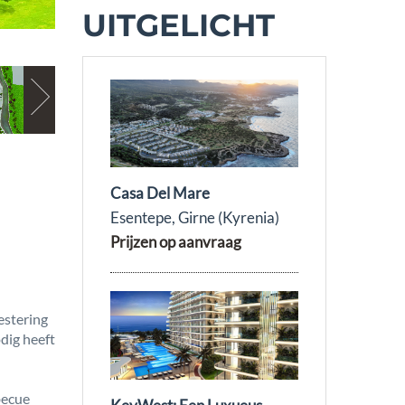
UITGELICHT
Casa Del Mare
Esentepe, Girne (Kyrenia)
Prijzen op aanvraag
estering
odig heeft
becue