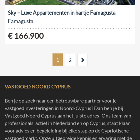
Sky – Luxe Appartementen in hartje Famagusta
Famagusta
€ 166.900
1
Next
2
VASTGOED NOORD CYPRUS
Ben je op zoek naar een betrouwbare partner voor je
vastgoedinvesteringen in Noord-Cyprus? Dan ben je bij
Vastgoed Noord Cyprus aan het juiste adres! Ons team van
professionals, actief in Nederland en op Cyprus, staat klaar
voor advies en begeleiding bij elke stap op de Cypriotische
vastgoedmarkt. Onze uitgebreide kennis en ervaring met de