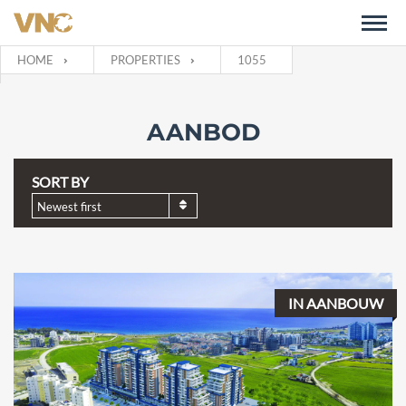
HOME
PROPERTIES
1055
AANBOD
SORT BY
Newest first
IN AANBOUW