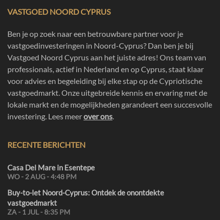
Dakterras van 57 m2
VASTGOED NOORD CYPRUS
Beginprijs vanaf £279.900 / €314.500
Ben je op zoek naar een betrouwbare partner voor je
Villa 4+1
Bruto-vloeroppervlakte 200 m2
vastgoedinvesteringen in Noord-Cyprus? Dan ben je bij
Vastgoed Noord Cyprus aan het juiste adres! Ons team van
Terrassen 72,5 m2
professionals, actief in Nederland en op Cyprus, staat klaar
Beginprijs vanaf £599.900 / €673.500
voor advies en begeleiding bij elke stap op de Cypriotische
Bungalow 3+1
vastgoedmarkt. Onze uitgebreide kennis en ervaring met de
Bruto-vloeroppervlakte 188m2
lokale markt en de mogelijkheden garandeert een succesvolle
investering. Lees meer
over ons
.
Terrassen 65m2
Dakterras 105m2
RECENTE BERICHTEN
Beginprijs van £599.900 / €673.500
*Houd er rekening mee dat de hierboven genoemde prijzen in
Casa Del Mare in Esentepe
Britse ponden zijn en dat door fluctuaties de prijzen in Euro’s
WO - 2 AUG - 4:48 PM
licht kunnen verschillen.
Buy-to-let Noord-Cyprus: Ontdek de onontdekte
vastgoedmarkt
Planning
ZA - 1 JUL - 8:35 PM