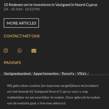
Maart 2023 – Maart 2025
10 Redenen om te Investeren in Vastgoed in Noord-Cyprus
ZA - 10 JUN - 12:53 PM
Voorzieningen
MORE ARTICLES
Airconditioning
BBQ
CONTACT MET ONS
Eetkamer
Tuin
Verwarming
Uitzicht op de bergen
PAGINA’S
Parkeergarage
Vastgoedaanbod
/
Appartementen
/
Resorts
/
Villa's
/
Dakterras
Famagusta
/
Girne
/
Iskele
/
Vrijblijvend Advies
/
Inspectiereis
/
Blog
Zwembad
/
FAQ
/
Contact
Wij gebruiken cookies (en daarmee vergelijkbare technieken)
om het bezoek bij Vastgoed Noord-Cyprus voor u nog
Gym & Sauna
makkelijker en persoonlijker te maken. Door gebruik te maken
© 2023
Vastgoed Noord-Cyprus
is powered by
Gemeenschappelijke zwembaden
van de website gaat u hiermee akkoord.
Developerlab
. Lees ook onze
algemene voorwaarden
,
cookie
Zwembadbar