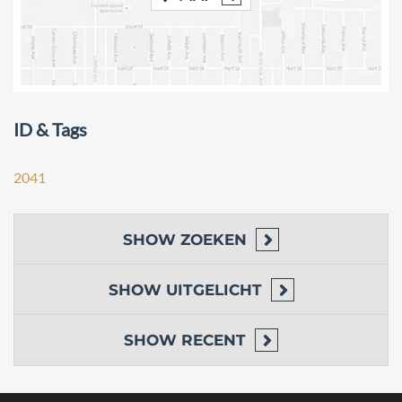
waaronder appartementen met verschillende afmetingen en
uitzichten. Of u nu op zoek bent naar een kleine studio of een
ruime penthouse, wij hebben iets voor iedereen. Neem gerust
contact met ons op voor meer informatie over beschikbare
opties en prijzen.
Appartement 1+1
ID & Tags
Bruto-vloeroppervlakte 63 m2,
Terrassen 4,5 m2,
2041
Beginprijs vanaf £149.900 / €168.500
Appartement 2+1
SHOW
ZOEKEN
Bruto-vloeroppervlakte 90,5 m2
Terrassen van 12 m2
SHOW
UITGELICHT
Beginprijs vanaf £254.900 / €286.000
Loft Penthouse 2+1
SHOW
RECENT
Bruto-vloeroppervlakte 85,5 m2,
Terrassen van 9 m2,