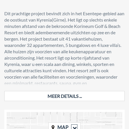
Dit prachtige project bevindt zich in het Esentepe-gebied aan
de oostkust van Kyrenia(Girne). Het ligt op slechts enkele
minuten afstand van de bekroonde Korineum Golf & Beach
Resort en biedt adembenemende uitzichten op zee en de
bergen. Het project bestaat uit 41 vakantiehuizen,
waaronder 32 appartementen, 5 bungalows en 4 luxe villa’s.
Alle huizen zijn voorzien van alle keukenapparatuur en
airconditioning. Het resort ligt op korte rijafstand van
Kyrenia, waar u een scala aan dining, winkels, sporten en
culturele attracties kunt vinden. Het resort zelf is ook
voorzien van alle faciliteiten en voorzieningen, waaronder
een minimarkt, restaurants, sauna, gym en
gemeenschappelijke zwembaden. Geniet van de prachtige
uitzichten op zee en de bergen terwijl u verblijft in dit
MEER DETAILS ...
prachtige vakantiehuis in het resort in Noord-Cyprus.
Vastgoedtypes
Dit project biedt een breed scala aan vastgoedopties,
MAP