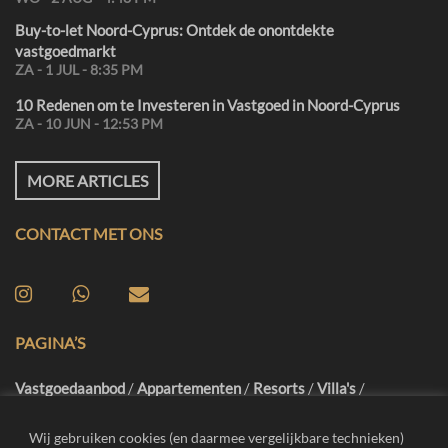
Buy-to-let Noord-Cyprus: Ontdek de onontdekte
vastgoedmarkt
ZA - 1 JUL - 8:35 PM
10 Redenen om te Investeren in Vastgoed in Noord-Cyprus
ZA - 10 JUN - 12:53 PM
MORE ARTICLES
CONTACT MET ONS
PAGINA’S
Vastgoedaanbod
/
Appartementen
/
Resorts
/
Villa's
/
Famagusta
/
Girne
/
Iskele
/
Vrijblijvend Advies
/
Inspectiereis
/
Blog
/
FAQ
/
Contact
Wij gebruiken cookies (en daarmee vergelijkbare technieken)