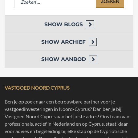
naar:
SHOW
BLOGS
SHOW
ARCHIEF
SHOW
AANBOD
VASTGOED NOORD CYPRUS
Ben je op zoek naar een betrouwbare partner voor je
vastgoedinvesteringen in Noord-Cyprus? Dan ben je bij
Vastgoed Noord Cyprus aan het juiste adres! Ons team van
professionals, actief in Nederland en op Cyprus, staat klaar
voor advies en begeleiding bij elke stap op de Cypriotische