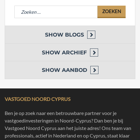
Zoeken
naar:
SHOW
BLOGS
SHOW
ARCHIEF
SHOW
AANBOD
VASTGOED NOORD CYPRUS
Ben je op zoek naar een betrouwbare partner voor je
vastgoedinvesteringen in Noord-Cyprus? Dan ben je bij
Vastgoed Noord Cyprus aan het juiste adres! Ons team van
professionals, actief in Nederland en op Cyprus, staat klaar