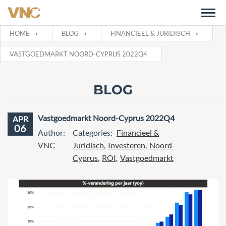
HOME
BLOG
FINANCIEEL & JURIDISCH
VASTGOEDMARKT NOORD-CYPRUS 2022Q4
BLOG
Vastgoedmarkt Noord-Cyprus 2022Q4
APR
06
Author:
Categories:
Financieel &
VNC
Juridisch
,
Investeren
,
Noord-
Cyprus
,
ROI
,
Vastgoedmarkt