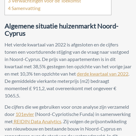
3
Verwachtingen voor de Toekomst
4
Samenvatting
Algemene situatie huizenmarkt Noord-
Cyprus
Het vierde kwartaal van 2022 is afgesloten en de cijfers
tonen een voortdurende stijging van de vraag naar vastgoed
in Noord-Cyprus. De prijs van appartementen is in dit
kwartaal met 38,5% gestegen ten opzichte van het vorige jaar
en met 10,3% ten opzichte van het
derde kwartaal van 2022
.
De gemiddelde vierkante meterprijs (m2) bedraagt
momenteel £ 911,2, wat overeenkomt met ongeveer €
1065,5.
De cijfers die we gebruiken voor onze analyse zijn verzameld
door
101evler
(Noord-Cypriotische Funda) in samenwerking
met
REIDIN Data Analytics
. Zij volgen de prijsontwikkeling
van nieuwbouw en bestaande bouw in Noord-Cyprus en
rapporteren over de staat van de vastgoedmarkt. In dit