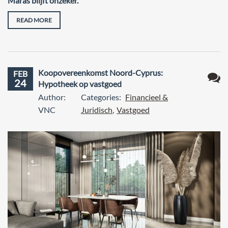
Maras blijft onzeker.
READ MORE
Koopovereenkomst Noord-Cyprus:
FEB
24
Hypotheek op vastgoed
Geen
Author:
Categories:
Financieel &
react
VNC
Juridisch
,
Vastgoed