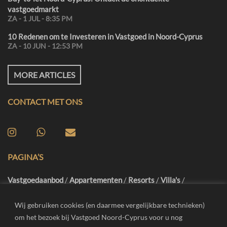
vastgoedmarkt
ZA - 1 JUL - 8:35 PM
10 Redenen om te Investeren in Vastgoed in Noord-Cyprus
ZA - 10 JUN - 12:53 PM
MORE ARTICLES
CONTACT MET ONS
PAGINA’S
Vastgoedaanbod
/
Appartementen
/
Resorts
/
Villa's
/
Famagusta
/
Girne
/
Iskele
/
Vrijblijvend Advies
/
Inspectiereis
/
Blog
/
FAQ
/
Contact
Wij gebruiken cookies (en daarmee vergelijkbare technieken)
om het bezoek bij Vastgoed Noord-Cyprus voor u nog