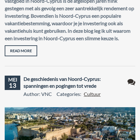
vastgoed in Noord-Cyprus is de afgelopen jaren flink
gestegen met als gevolg een zeer aantrekkelijk rendement op
investering. Bovendien is Noord-Cyprus een populaire
vakantiebestemming, waardoor je je investering ook als
vakantiehuis kunt gebruiken. In deze blog leg ik uit waarom
een investering in Noord-Cyprus een slimme keuze is.
READ MORE
De geschiedenis van Noord-Cyprus:
MEI
13
spanningen en pogingen tot vrede
Geen
Author: VNC
Categories:
Cultuur
react