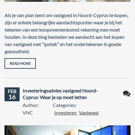
Als je van plan bent om vastgoed in Noord-Cyprus te kopen,
zijn er enkele belangrijke aandachtspunten waar je bij het
tekenen van een koopovereenkomst rekening mee moet
houden. In deze blog besteden we aandacht aan het kopen
van vastgoed met “ipotek” en het ondertekenen in goede
gezondheid.
READ MORE
Investeringsadvies vastgoed Noord-
FEB
16
Cyprus: Waar je op moet letten
Geen
Author:
Categories:
react
VNC
Investeren
,
Vastgoed