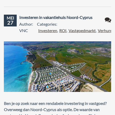
Investeren in vakantiehuis Noord-Cyprus
MEI
27
Author:
Categories:
Geen
VNC
Investeren
,
ROI
,
Vastgoedmarkt
,
Verhuren
react
Ben je op zoek naar een rendabele investering in vastgoed?
Overweeg dan Noord-Cyprus als optie. De waarde van