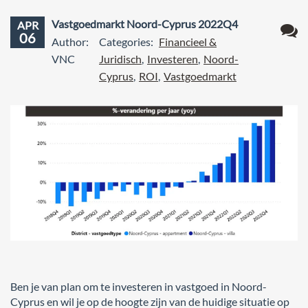
Vastgoedmarkt Noord-Cyprus 2022Q4
APR
06
Author:
Categories:
Financieel &
Geen
VNC
Juridisch
,
Investeren
,
Noord-
react
Cyprus
,
ROI
,
Vastgoedmarkt
Ben je van plan om te investeren in vastgoed in Noord-
Cyprus en wil je op de hoogte zijn van de huidige situatie op