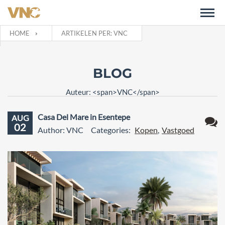
HOME
ARTIKELEN PER: VNC
BLOG
Auteur: <span>VNC</span>
Casa Del Mare in Esentepe
AUG
02
Author: VNC
Categories:
Kopen
,
Vastgoed
Geen
react