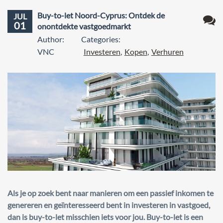
Buy-to-let Noord-Cyprus: Ontdek de
JUL
01
onontdekte vastgoedmarkt
1
Author:
Categories:
react
VNC
Investeren
,
Kopen
,
Verhuren
Als je op zoek bent naar manieren om een passief inkomen te
genereren en geïnteresseerd bent in investeren in vastgoed,
dan is buy-to-let misschien iets voor jou. Buy-to-let is een