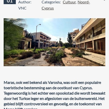
01
Author:
Categories:
Cultuur
,
Noord-
Geen
VNC
Cyprus
react
Maras, ook wel bekend als Varosha, was ooit een populaire
toeristische bestemming aan de oostkust van Cyprus.
Tegenwoordig is het echter een spookstad die wordt bewaakt
door het Turkse leger en afgesloten van de buitenwereld. Het
gebied blijft controversieel en gevoelig, en de toekomst van