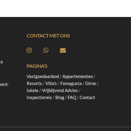
CONTACT MET ONS
te
PAGINA’S
Vastgoedaanbod
/
Appartementen
/
Resorts
/
Villa's
/
Famagusta
/
Girne
/
oord-
Iskele
/
Vrijblijvend Advies
/
Inspectiereis
/
Blog
/
FAQ
/
Contact