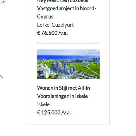
KeyWest: Een Luxueus
 te
Vastgoedproject in Noord-
Cyprus
Lefke, Guzelyurt
€ 76.500
/v.a.
n.
Wonen in Stijl met All-In
Voorzieningen in Iskele
Iskele
€ 125.000
/v.a.