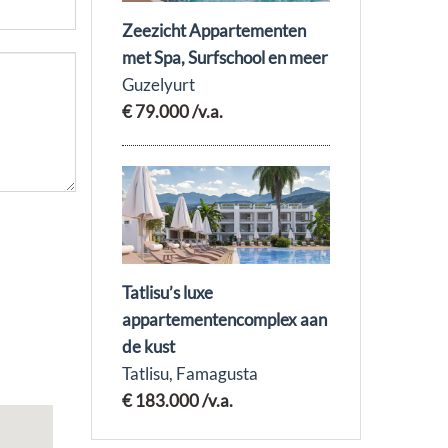
Zeezicht Appartementen
met Spa, Surfschool en meer
Guzelyurt
€ 79.000
/v.a.
Tatlisu’s luxe
appartementencomplex aan
de kust
Tatlisu, Famagusta
€ 183.000
/v.a.