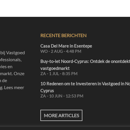
RECENTE BERICHTEN
Casa Del Mare in Esentepe
WO - 2 AUG - 4:48 PM
bij Vastgoed
fessionals,
Buy-to-let Noord-Cyprus: Ontdek de onontdek
vies en
vastgoedmarkt
edmarkt. Onze
ZA - 1 JUL - 8:35 PM
n de
10 Redenen om te Investeren in Vastgoed in N
g. Lees meer
Cyprus
ZA - 10 JUN - 12:53 PM
MORE ARTICLES