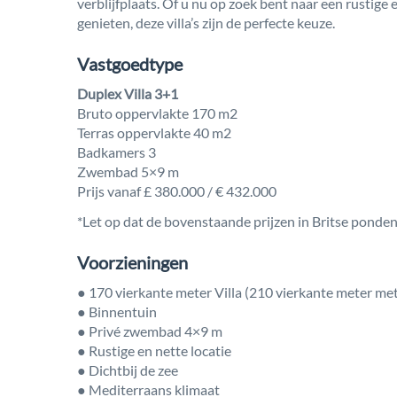
verblijfplaats. Of u nu op zoek bent naar een rustige
genieten, deze villa’s zijn de perfecte keuze.
Vastgoedtype
Duplex Villa 3+1
Bruto oppervlakte 170 m2
Terras oppervlakte 40 m2
Badkamers 3
Zwembad 5×9 m
Prijs vanaf £ 380.000 / € 432.000
*Let op dat de bovenstaande prijzen in Britse ponden 
Voorzieningen
● 170 vierkante meter Villa (210 vierkante meter met
● Binnentuin
● Privé zwembad 4×9 m
● Rustige en nette locatie
● Dichtbij de zee
● Mediterraans klimaat