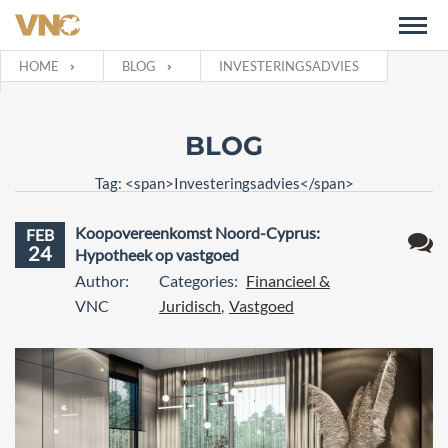
HOME
BLOG
INVESTERINGSADVIES
BLOG
Tag: <span>Investeringsadvies</span>
Koopovereenkomst Noord-Cyprus:
FEB
24
Hypotheek op vastgoed
Geen
Author:
Categories:
Financieel &
react
VNC
Juridisch
,
Vastgoed