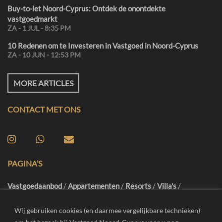
Buy-to-let Noord-Cyprus: Ontdek de onontdekte
vastgoedmarkt
ZA - 1 JUL - 8:35 PM
10 Redenen om te Investeren in Vastgoed in Noord-Cyprus
ZA - 10 JUN - 12:53 PM
MORE ARTICLES
CONTACT MET ONS
PAGINA’S
Vastgoedaanbod
/
Appartementen
/
Resorts
/
Villa's
/
Famagusta
/
Girne
/
Iskele
/
Vrijblijvend Advies
/
Inspectiereis
/
Blog
/
FAQ
/
Contact
Wij gebruiken cookies (en daarmee vergelijkbare technieken)