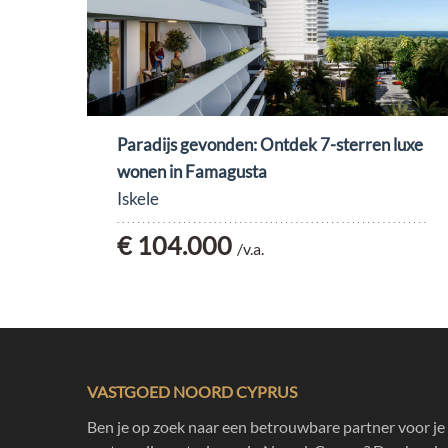
Paradijs gevonden: Ontdek 7-sterren luxe
wonen in Famagusta
Iskele
€ 104.000
/v.a.
VASTGOED NOORD CYPRUS
Ben je op zoek naar een betrouwbare partner voor je